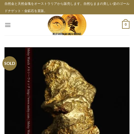
Skip
自然金と天然金塊をオーストラリアから販売します。自然なままの美しい姿のゴール
to
ドナゲット・金鉱石を直販。
content
0
SOLD