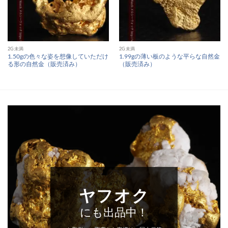
2G未満
2G未満
1.50gの色々な姿を想像していただけ
1.99gの薄い板のような平らな自然金
る形の自然金（販売済み）
（販売済み）
ヤフオク
にも出品中！