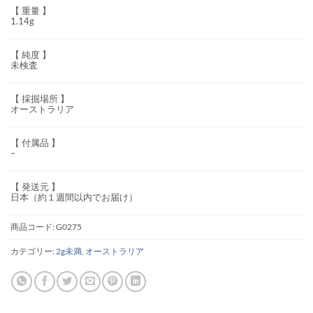
【 重量 】
1.14g
【 純度 】
未検査
【 採掘場所 】
オーストラリア
【 付属品 】
–
【 発送元 】
日本（約１週間以内でお届け）
商品コード:
G0275
カテゴリー:
2g未満
,
オーストラリア