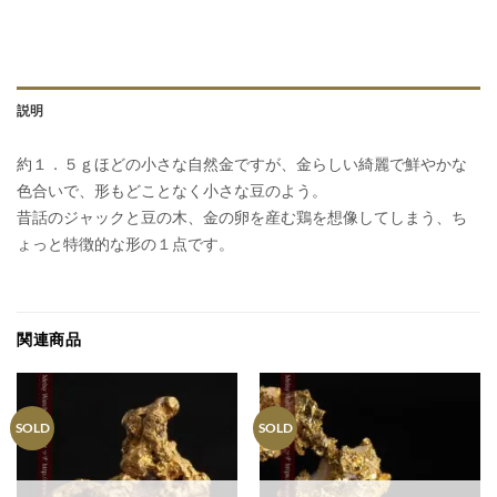
説明
約１．５ｇほどの小さな自然金ですが、金らしい綺麗で鮮やかな
色合いで、形もどことなく小さな豆のよう。
昔話のジャックと豆の木、金の卵を産む鶏を想像してしまう、ち
ょっと特徴的な形の１点です。
関連商品
SOLD
SOLD