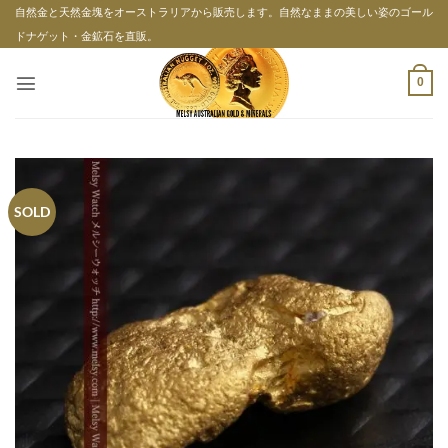
Skip
自然金と天然金塊をオーストラリアから販売します。自然なままの美しい姿のゴール
to
ドナゲット・金鉱石を直販。
content
0
SOLD