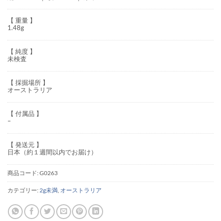
【 重量 】
1.48g
【 純度 】
未検査
【 採掘場所 】
オーストラリア
【 付属品 】
–
【 発送元 】
日本（約１週間以内でお届け）
商品コード:
G0263
カテゴリー:
2g未満
,
オーストラリア