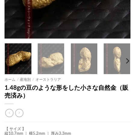
ホーム
/
産地別
/
オーストラリア
1.48gの豆のような形をした小さな自然金（販
売済み）
【 サイズ 】
縦10.7mm ｜ 横5.2mm ｜ 厚み3.3mm