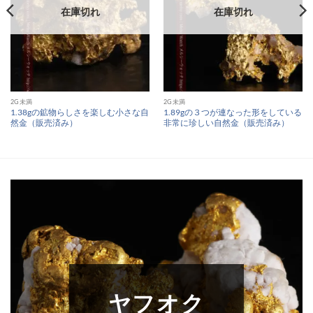
在庫切れ
在庫切れ
2G未満
2G未満
1.38gの鉱物らしさを楽しむ小さな自
1.89gの３つが連なった形をしている
然金（販売済み）
非常に珍しい自然金（販売済み）
ヤフオク