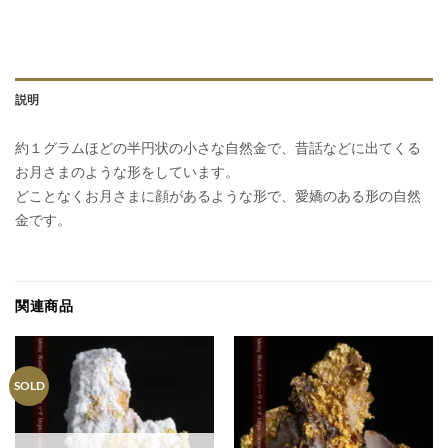
説明
約１グラムほどの半円状の小さな自然金で、昔話などに出てくる
お月さまのような形をしています。
どことなくお月さまに顔があるような形で、愛嬌のある形の自然
金です。
関連商品
SOLD