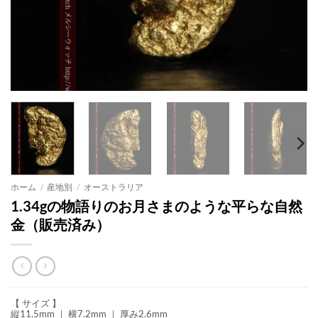
ホーム
/
産地別
/
オーストラリア
1.34gの物語りのお月さまのような平らな自然
金（販売済み）
【 サイズ 】
縦11.5mm ｜ 横7.2mm ｜ 厚み2.6mm