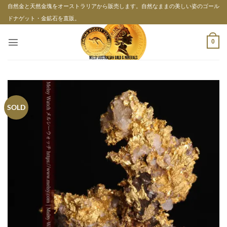
Skip
自然金と天然金塊をオーストラリアから販売します。自然なままの美しい姿のゴール
to
ドナゲット・金鉱石を直販。
content
0
SOLD