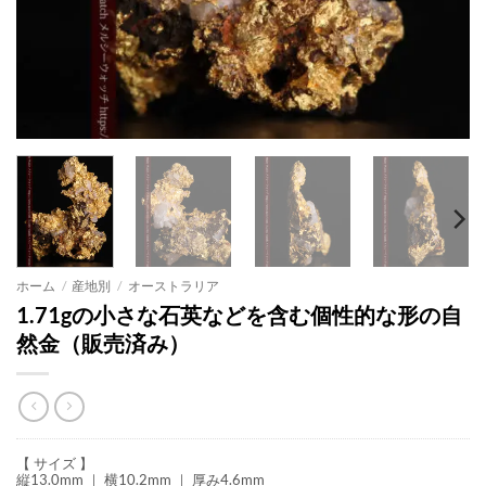
ホーム
/
産地別
/
オーストラリア
1.71gの小さな石英などを含む個性的な形の自
然金（販売済み）
【 サイズ 】
縦13.0mm ｜ 横10.2mm ｜ 厚み4.6mm