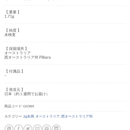
【 重量 】
1.71g
【 純度 】
未検査
【 採掘場所 】
オーストラリア
西オーストラリア州 Pilbara
【 付属品 】
–
【 発送元 】
日本（約１週間でお届け）
商品コード:
G0384
カテゴリー:
2g未満
,
オーストラリア
,
西オーストラリア州