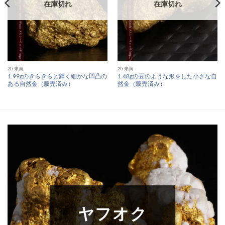
在庫切れ
在庫切れ
2G未満
2G未満
1.99gのきらきらと輝く細かな凹凸の
1.48gの豆のような形をした小さな自
ある自然金（販売済み）
然金（販売済み）
ヤフオク