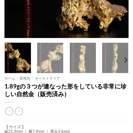
ホーム
/
産地別
/
オーストラリア
1.89gの３つが連なった形をしている非常に珍
しい自然金（販売済み）
【 サイズ 】
縦21.9mm ｜ 横7.9mm ｜ 厚み3.6mm