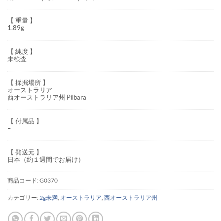
【 重量 】
1.89g
【 純度 】
未検査
【 採掘場所 】
オーストラリア
西オーストラリア州 Pilbara
【 付属品 】
–
【 発送元 】
日本（約１週間でお届け）
商品コード:
G0370
カテゴリー:
2g未満
,
オーストラリア
,
西オーストラリア州