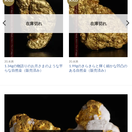
SOLD
SOLD
在庫切れ
在庫切れ
2G未満
2G未満
1.34gの物語りのお月さまのような平
1.99gのきらきらと輝く細かな凹凸の
らな自然金（販売済み）
ある自然金（販売済み）