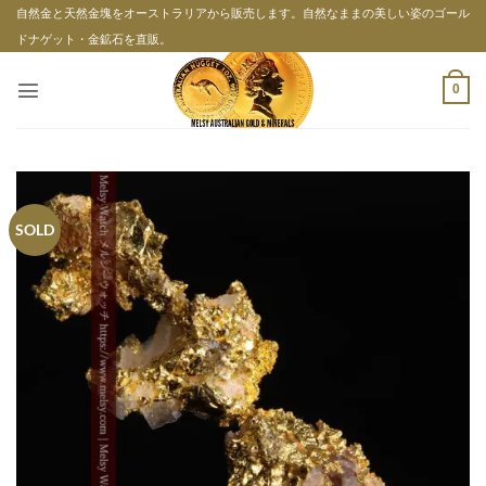
Skip
自然金と天然金塊をオーストラリアから販売します。自然なままの美しい姿のゴール
to
ドナゲット・金鉱石を直販。
content
0
SOLD