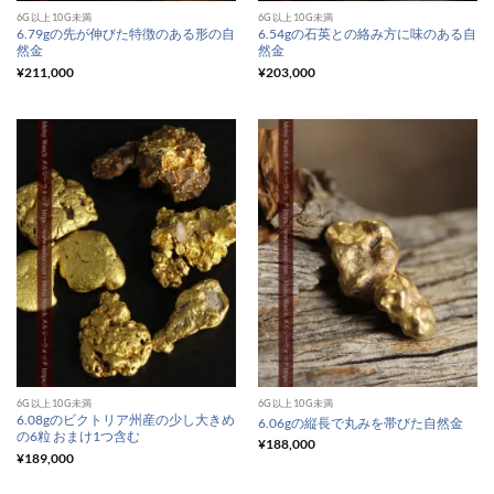
6G以上10G未満
6G以上10G未満
6.79gの先が伸びた特徴のある形の自
6.54gの石英との絡み方に味のある自
然金
然金
¥
211,000
¥
203,000
6G以上10G未満
6G以上10G未満
6.08gのビクトリア州産の少し大きめ
6.06gの縦長で丸みを帯びた自然金
の6粒 おまけ1つ含む
¥
188,000
¥
189,000