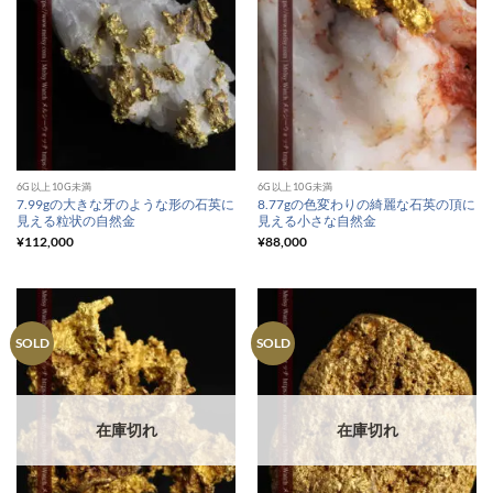
6G以上10G未満
6G以上10G未満
7.99gの大きな牙のような形の石英に
8.77gの色変わりの綺麗な石英の頂に
見える粒状の自然金
見える小さな自然金
¥
112,000
¥
88,000
SOLD
SOLD
在庫切れ
在庫切れ