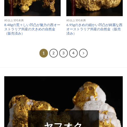
6G以上10G未満
6G以上10G未満
8.48gの荒々しい凹凸が魅力の西オー
6.95gのきめの細かい凹凸が綺麗な西
ストラリア州産の大きめの自然金
オーストラリア州産の自然金（販売
（販売済み）
済み）
1
2
3
4
ヤフオク