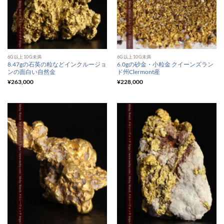
6G以上10G未満
6G以上10G未満
8.47gの石英の粒などインクルージョ
6.0gの砂金・小粒金 クイーンズラン
ンの面白い自然金
ド州Clermont産
¥
263,000
¥
228,000