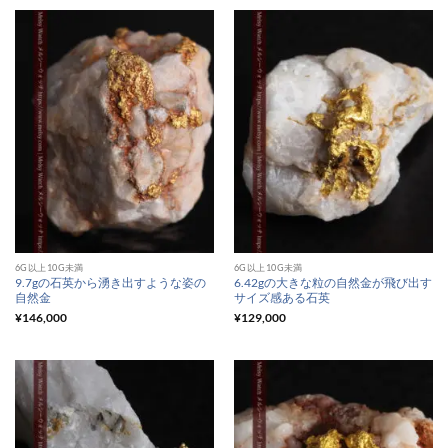
6G以上10G未満
6G以上10G未満
9.7gの石英から湧き出すような姿の
6.42gの大きな粒の自然金が飛び出す
自然金
サイズ感ある石英
¥
146,000
¥
129,000