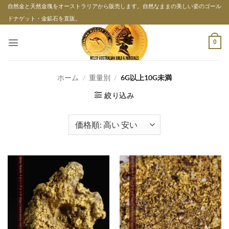
Skip
自然金と天然金塊をオーストラリアから販売します。自然なままの美しい姿のゴール
to
ドナゲット・金鉱石を直販。
content
0
ホーム
/
重量別
/
6G以上10G未満
絞り込み