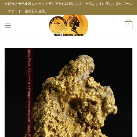
Skip
自然金と天然金塊をオーストラリアから販売します。自然なままの美しい姿のゴール
to
ドナゲット・金鉱石を直販。
content
0