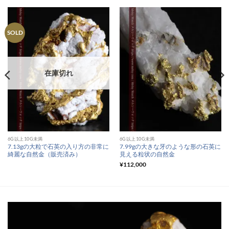
SOLD
在庫切れ
6G以上10G未満
6G以上10G未満
7.13gの大粒で石英の入り方の非常に
7.99gの大きな牙のような形の石英に
綺麗な自然金（販売済み）
見える粒状の自然金
¥
112,000