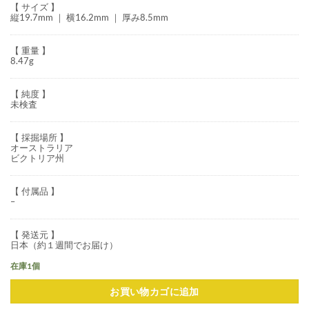
【 サイズ 】
縦19.7mm ｜ 横16.2mm ｜ 厚み8.5mm
【 重量 】
8.47g
【 純度 】
未検査
【 採掘場所 】
オーストラリア
ビクトリア州
【 付属品 】
–
【 発送元 】
日本（約１週間でお届け）
在庫1個
お買い物カゴに追加