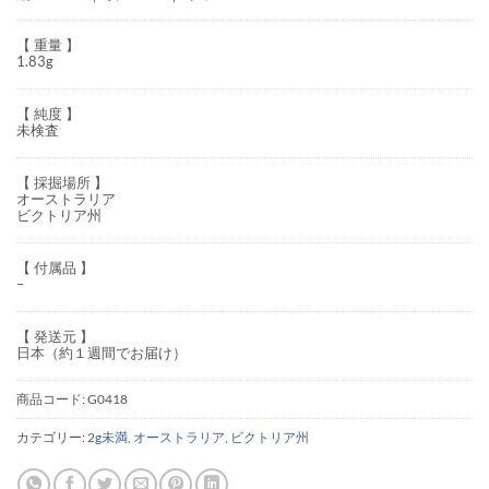
【 重量 】
1.83g
【 純度 】
未検査
【 採掘場所 】
オーストラリア
ビクトリア州
【 付属品 】
–
【 発送元 】
日本（約１週間でお届け）
商品コード:
G0418
カテゴリー:
2g未満
,
オーストラリア
,
ビクトリア州