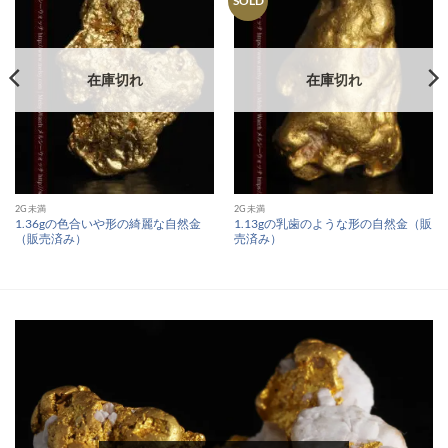
SOLD
在庫切れ
在庫切れ
2G未満
2G未満
1.36gの色合いや形の綺麗な自然金
1.13gの乳歯のような形の自然金（販
（販売済み）
売済み）