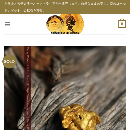
Skip
自然金と天然金塊をオーストラリアから販売します。自然なままの美しい姿のゴール
to
ドナゲット・金鉱石を直販。
content
0
SOLD