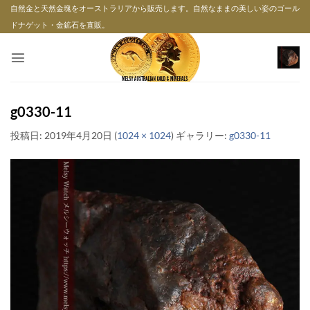
Skip
自然金と天然金塊をオーストラリアから販売します。自然なままの美しい姿のゴール
to
ドナゲット・金鉱石を直販。
content
g0330-11
投稿日:
2019年4月20日
(
1024 × 1024
) ギャラリー:
g0330-11