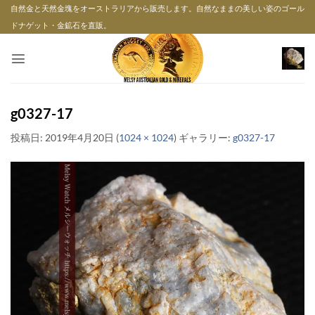
Skip
自然金と天然金塊をオーストラリアから販売します。自然なままの美しい姿のゴール
to
ドナゲット・金鉱石を直販。
content
g0327-17
投稿日:
2019年4月20日
(
1024 × 1024
) ギャラリー:
g0327-17