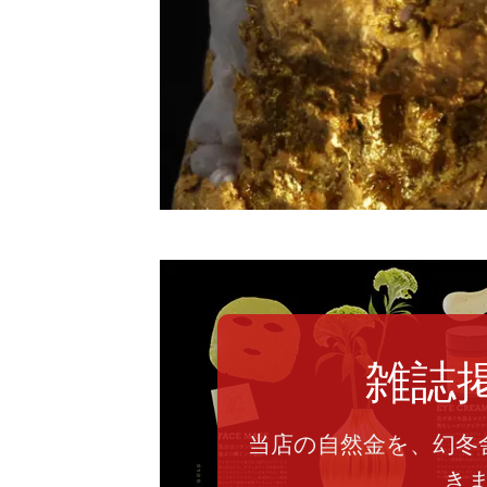
雑誌
当店の自然金を、幻冬
き