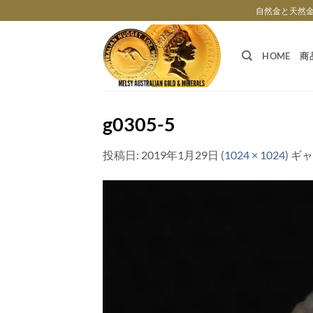
Skip
自然金と天然
to
content
HOME
商
g0305-5
投稿日:
2019年1月29日
(
1024 × 1024
) ギ