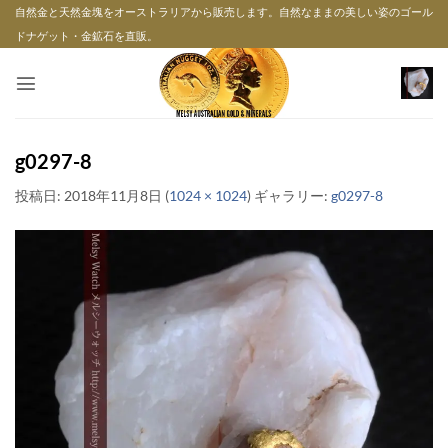
Skip
自然金と天然金塊をオーストラリアから販売します。自然なままの美しい姿のゴール
to
ドナゲット・金鉱石を直販。
content
g0297-8
投稿日:
2018年11月8日
(
1024 × 1024
) ギャラリー:
g0297-8