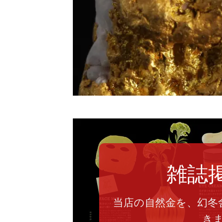
雑誌
当店の自然金を、幻冬
き