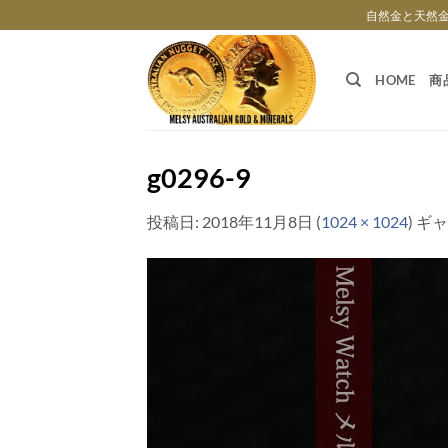
Skip
自然金と天然
to
content
HOME
商
g0296-9
投稿日:
2018年11月8日
(
1024 × 1024
) ギ