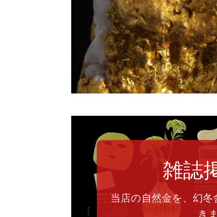
雑誌
当店の自然金を、幻冬
き