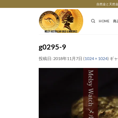
Skip
自然金と天然
to
content
HOME
商
g0295-9
投稿日:
2018年11月7日
(
1024 × 1024
) ギ