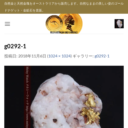
Skip
自然金と天然金塊をオーストラリアから販売します。自然なままの美しい姿のゴール
to
ドナゲット・金鉱石を直販。
content
g0292-1
投稿日:
2018年11月6日
(
1024 × 1024
) ギャラリー:
g0292-1