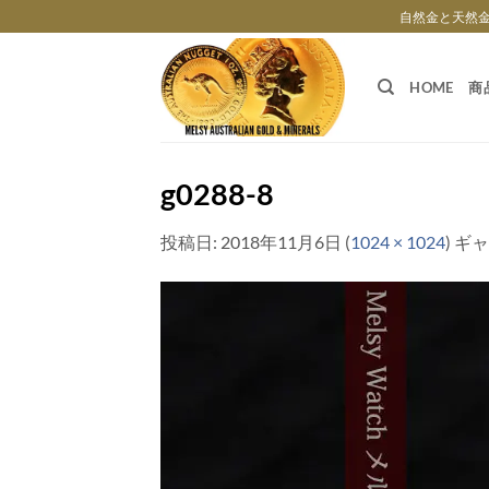
Skip
自然金と天然
to
content
HOME
商
g0288-8
投稿日:
2018年11月6日
(
1024 × 1024
) ギ