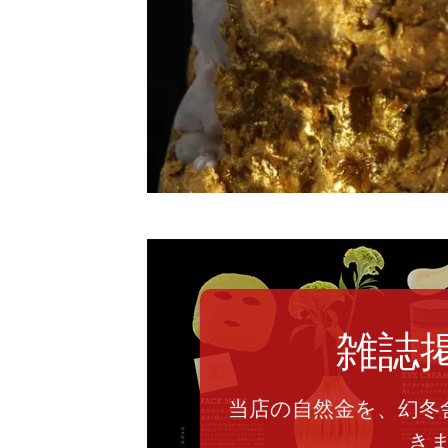
雑誌
当店の自然金を、幻冬
き