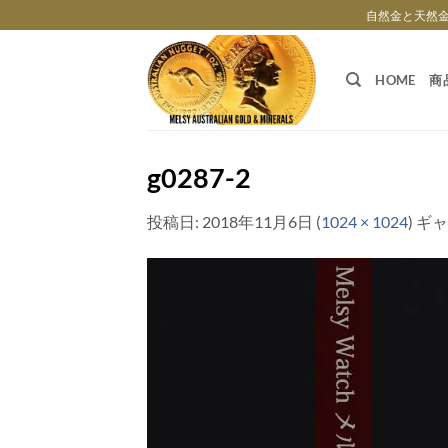
Skip
自然金と天然
to
content
HOME
商
g0287-2
投稿日:
2018年11月6日
(
1024 × 1024
) ギ