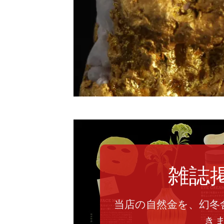
雑誌
当店の自然金を、幻冬
き