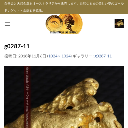
Skip
自然金と天然金塊をオーストラリアから販売します。自然なままの美しい姿のゴール
to
ドナゲット・金鉱石を直販。
content
g0287-11
投稿日:
2018年11月6日
(
1024 × 1024
) ギャラリー:
g0287-11