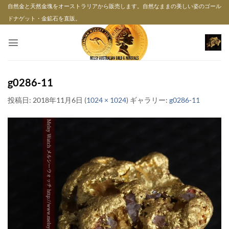
Skip
自然金と天然金塊をオーストラリアから販売します。自然なままの美しい姿のゴール
to
ドナゲット・金鉱石を直販。
content
g0286-11
投稿日:
2018年11月6日
(
1024 × 1024
) ギャラリー:
g0286-11