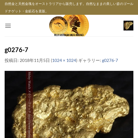
Skip
自然金と天然金塊をオーストラリアから販売します。自然なままの美しい姿のゴール
to
ドナゲット・金鉱石を直販。
content
g0276-7
投稿日:
2018年11月5日
(
1024 × 1024
) ギャラリー:
g0276-7