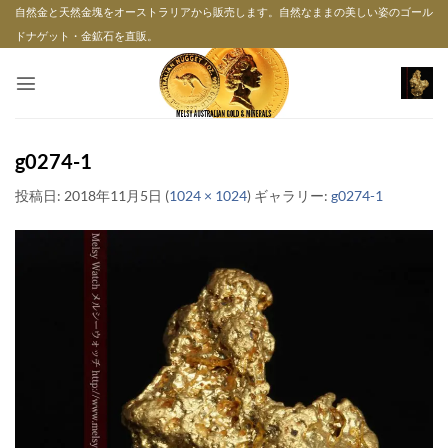
Skip
自然金と天然金塊をオーストラリアから販売します。自然なままの美しい姿のゴール
to
ドナゲット・金鉱石を直販。
content
g0274-1
投稿日:
2018年11月5日
(
1024 × 1024
) ギャラリー:
g0274-1