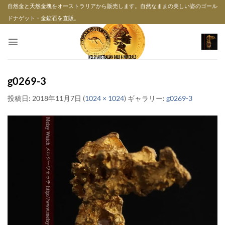
Skip
自然金と天然金塊をオーストラリアから販売します。自然なままの美しい姿のゴール
to
ドナゲット・金鉱石を直販。
content
g0269-3
投稿日:
2018年11月7日
(
1024 × 1024
) ギャラリー:
g0269-3