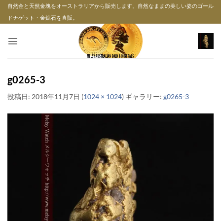
Skip
自然金と天然金塊をオーストラリアから販売します。自然なままの美しい姿のゴール
to
ドナゲット・金鉱石を直販。
content
g0265-3
投稿日:
2018年11月7日
(
1024 × 1024
) ギャラリー:
g0265-3