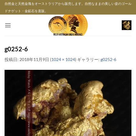
Skip
自然金と天然金塊をオーストラリアから販売します。自然なままの美しい姿のゴール
to
ドナゲット・金鉱石を直販。
content
g0252-6
投稿日:
2018年11月9日
(
1024 × 1024
) ギャラリー:
g0252-6