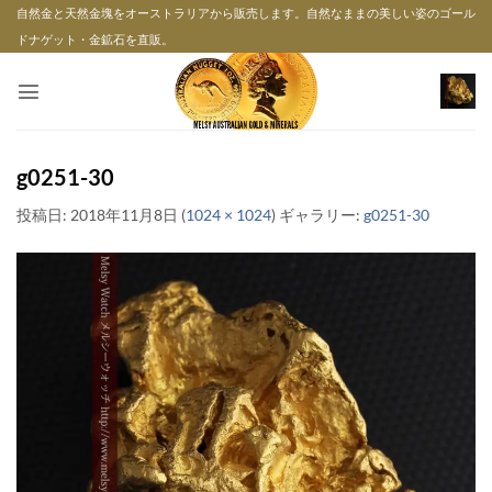
Skip
自然金と天然金塊をオーストラリアから販売します。自然なままの美しい姿のゴール
to
ドナゲット・金鉱石を直販。
content
g0251-30
投稿日:
2018年11月8日
(
1024 × 1024
) ギャラリー:
g0251-30