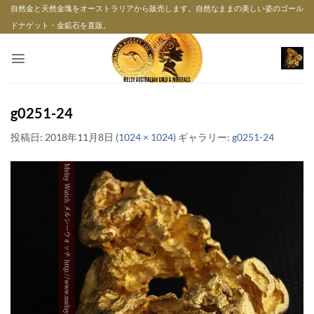
Skip
自然金と天然金塊をオーストラリアから販売します。自然なままの美しい姿のゴール
to
ドナゲット・金鉱石を直販。
content
g0251-24
投稿日:
2018年11月8日
(
1024 × 1024
) ギャラリー:
g0251-24