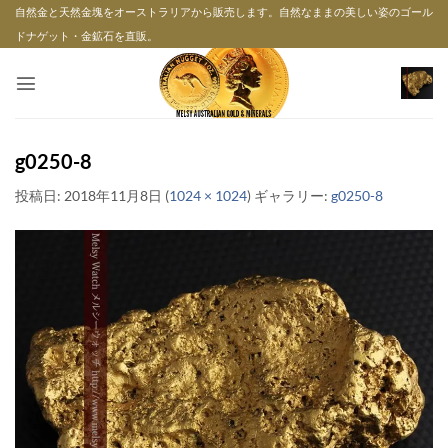
Skip
自然金と天然金塊をオーストラリアから販売します。自然なままの美しい姿のゴール
to
ドナゲット・金鉱石を直販。
content
g0250-8
投稿日:
2018年11月8日
(
1024 × 1024
) ギャラリー:
g0250-8