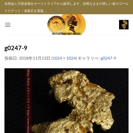
Skip
自然金と天然金塊をオーストラリアから販売します。自然なままの美しい姿のゴール
to
ドナゲット・金鉱石を直販。
content
g0247-9
投稿日:
2018年11月13日
(
1024 × 1024
) ギャラリー:
g0247-9