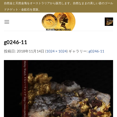
Skip
自然金と天然金塊をオーストラリアから販売します。自然なままの美しい姿のゴール
to
ドナゲット・金鉱石を直販。
content
g0246-11
投稿日:
2018年11月14日
(
1024 × 1024
) ギャラリー:
g0246-11