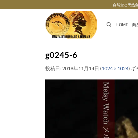
Skip
自然金と天然
to
content
HOME
商
g0245-6
投稿日:
2018年11月14日
(
1024 × 1024
) 