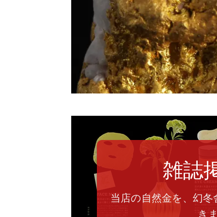
雑誌
当店の自然金を、幻冬
き