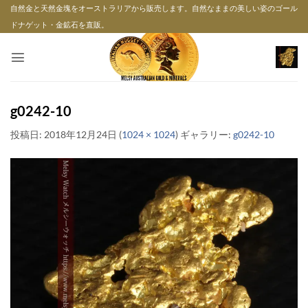
Skip
自然金と天然金塊をオーストラリアから販売します。自然なままの美しい姿のゴール
to
ドナゲット・金鉱石を直販。
content
g0242-10
投稿日:
2018年12月24日
(
1024 × 1024
) ギャラリー:
g0242-10