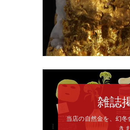
雑誌
当店の自然金を、幻冬
き