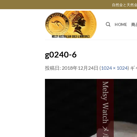
Skip
自然金と天然
to
content
HOME
商
g0240-6
投稿日:
2018年12月24日
(
1024 × 1024
) 