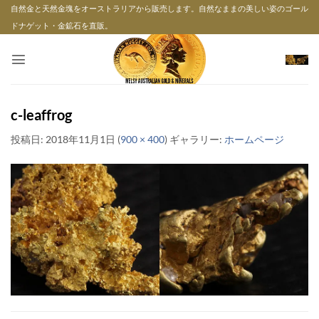
Skip
自然金と天然金塊をオーストラリアから販売します。自然なままの美しい姿のゴール
to
ドナゲット・金鉱石を直販。
content
c-leaffrog
投稿日:
2018年11月1日
(
900 × 400
) ギャラリー:
ホームページ