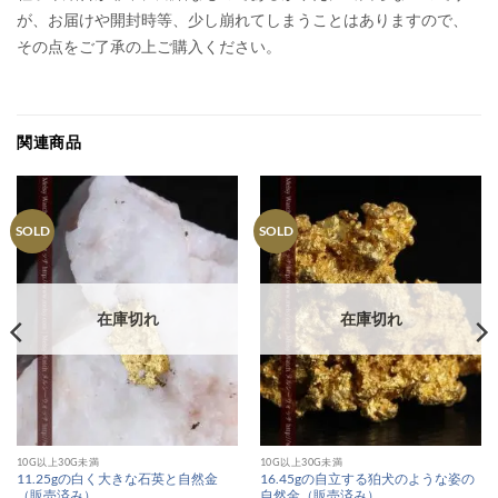
が、お届けや開封時等、少し崩れてしまうことはありますので、
その点をご了承の上ご購入ください。
関連商品
SOLD
SOLD
在庫切れ
在庫切れ
10G以上30G未満
10G以上30G未満
11.25gの白く大きな石英と自然金
16.45gの自立する狛犬のような姿の
（販売済み）
自然金（販売済み）