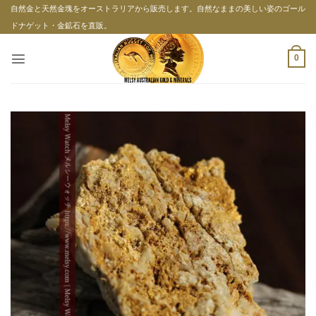
Skip
自然金と天然金塊をオーストラリアから販売します。自然なままの美しい姿のゴール
to
ドナゲット・金鉱石を直販。
content
0