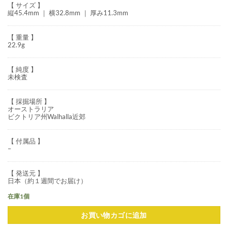
【 サイズ 】
縦45.4mm ｜ 横32.8mm ｜ 厚み11.3mm
【 重量 】
22.9g
【 純度 】
未検査
【 採掘場所 】
オーストラリア
ビクトリア州Walhalla近郊
【 付属品 】
–
【 発送元 】
日本（約１週間でお届け）
在庫1個
お買い物カゴに追加