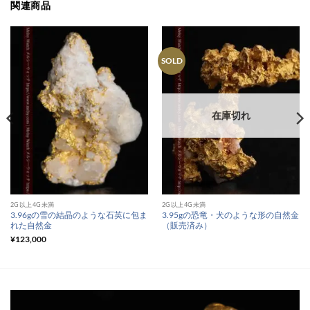
関連商品
SOLD
在庫切れ
2G以上4G未満
2G以上4G未満
3.96gの雪の結晶のような石英に包ま
3.95gの恐竜・犬のような形の自然金
れた自然金
（販売済み）
¥
123,000