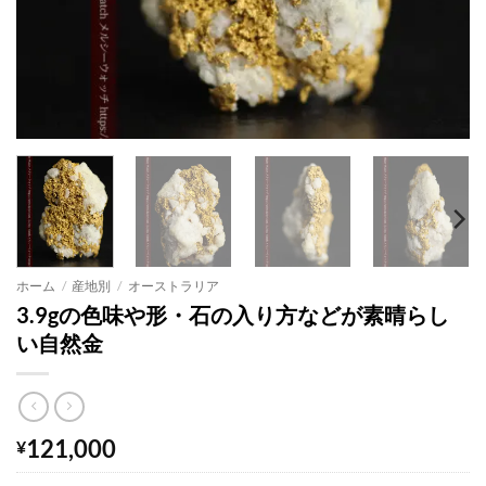
ホーム
/
産地別
/
オーストラリア
3.9gの色味や形・石の入り方などが素晴らし
い自然金
121,000
¥