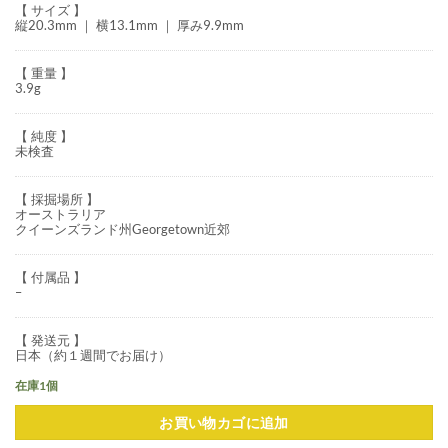
【 サイズ 】
縦20.3mm ｜ 横13.1mm ｜ 厚み9.9mm
【 重量 】
3.9g
【 純度 】
未検査
【 採掘場所 】
オーストラリア
クイーンズランド州Georgetown近郊
【 付属品 】
–
【 発送元 】
日本（約１週間でお届け）
在庫1個
お買い物カゴに追加