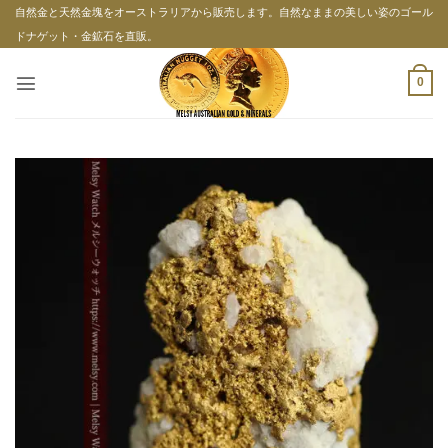
Skip
自然金と天然金塊をオーストラリアから販売します。自然なままの美しい姿のゴール
to
ドナゲット・金鉱石を直販。
content
0