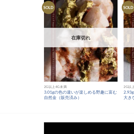
SOLD
SOLD
庫切れ
在庫切れ
2G以上4G未満
2G以
ロとした詰まりの良い自
3.01gの色の違いが楽しめる野趣に富む
2.
自然金（販売済み）
大き