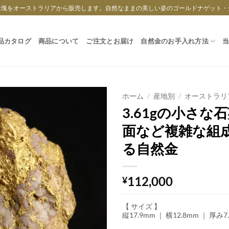
金塊をオーストラリアから販売します。自然なままの美しい姿のゴールドナゲット・
品カタログ
商品について
ご注文とお届け
自然金のお手入れ方法
ホーム
/
産地別
/
オーストラリ
3.61gの小さな
面など複雑な組
る自然金
112,000
¥
【 サイズ 】
縦17.9mm ｜ 横12.8mm ｜ 厚み7