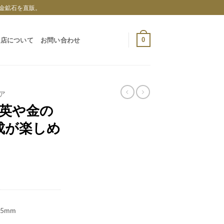
金鉱石を直販。
0
当店について
お問い合わせ
ア
石英や金の
成が楽しめ
.5mm