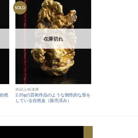
SOLD
在庫切れ
2G以上4G未満
る自然
2.35gの芸術作品のような個性的な形を
している自然金（販売済み）