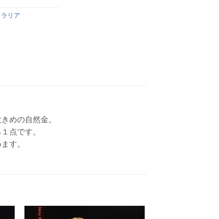
トラリア
大きめの自然金。
る１点です。
めます。