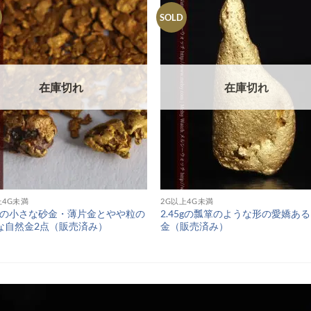
SOLD
在庫切れ
在庫切れ
上4G未満
2G以上4G未満
93gの小さな砂金・薄片金とやや粒の
2.45gの瓢箪のような形の愛嬌あ
な自然金2点（販売済み）
金（販売済み）