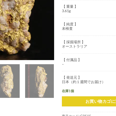
【 重量 】
3.61g
【 純度 】
未検査
【 採掘場所 】
オーストラリア
【 付属品 】
–
【 発送元 】
日本（約１週間でお届け）
在庫1個
お買い物カゴに
商品コード:
G0515