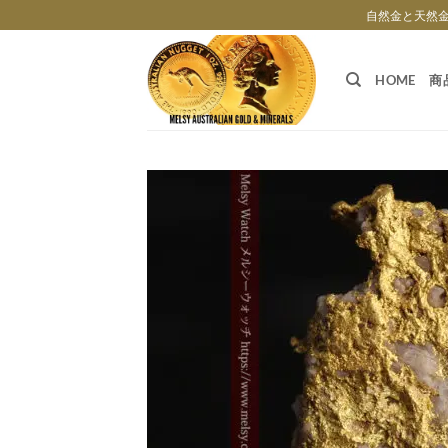
Skip
自然金と天然
to
content
HOME
商