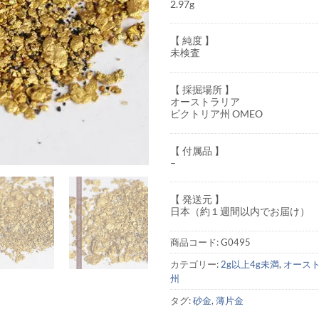
2.97g
【 純度 】
未検査
【 採掘場所 】
オーストラリア
ビクトリア州 OMEO
【 付属品 】
–
【 発送元 】
日本（約１週間以内でお届け）
商品コード:
G0495
カテゴリー:
2g以上4g未満
,
オース
州
タグ:
砂金
,
薄片金