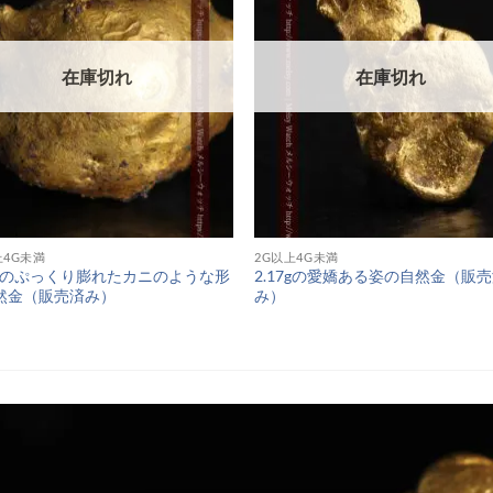
在庫切れ
在庫切れ
上4G未満
2G以上4G未満
48gのぷっくり膨れたカニのような形
2.17gの愛嬌ある姿の自然金（販
然金（販売済み）
み）