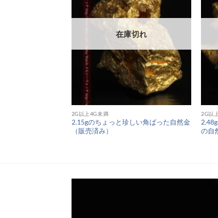
庫切れ
在庫切れ
2G以上4G未満
2G以
品のような個性的な形を
2.15gのちょっと珍しい角ばった自然金
2.
販売済み）
（販売済み）
の自