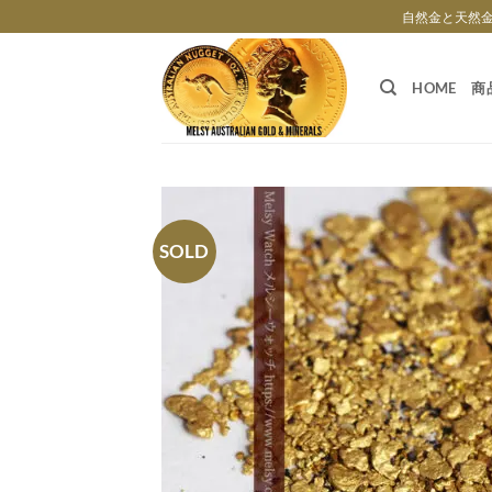
Skip
自然金と天然
to
content
HOME
商
SOLD