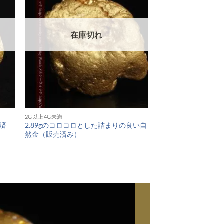
在庫切れ
2G以上4G未満
売済
2.89gのコロコロとした詰まりの良い自
然金（販売済み）