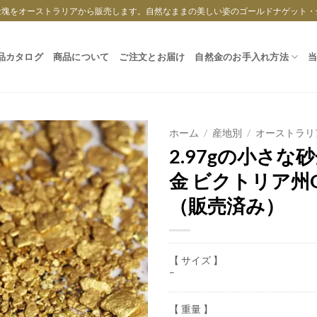
金塊をオーストラリアから販売します。自然なままの美しい姿のゴールドナゲット・
品カタログ
商品について
ご注文とお届け
自然金のお手入れ方法
ホーム
/
産地別
/
オーストラリ
2.97gの小さな
金 ビクトリア州
（販売済み）
【 サイズ 】
–
【 重量 】