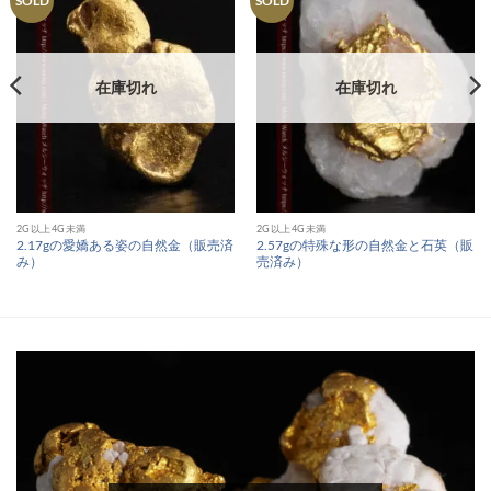
SOLD
SOLD
在庫切れ
在庫切れ
2G以上4G未満
2G以上4G未満
2.17gの愛嬌ある姿の自然金（販売済
2.57gの特殊な形の自然金と石英（販
み）
売済み）