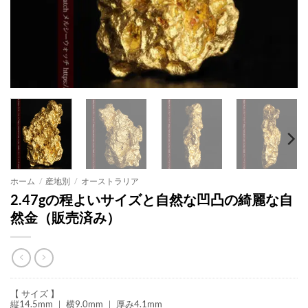
ホーム
/
産地別
/
オーストラリア
2.47gの程よいサイズと自然な凹凸の綺麗な自
然金（販売済み）
【 サイズ 】
縦14.5mm ｜ 横9.0mm ｜ 厚み4.1mm