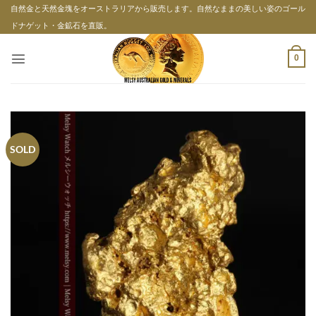
Skip
自然金と天然金塊をオーストラリアから販売します。自然なままの美しい姿のゴール
to
ドナゲット・金鉱石を直販。
content
0
SOLD