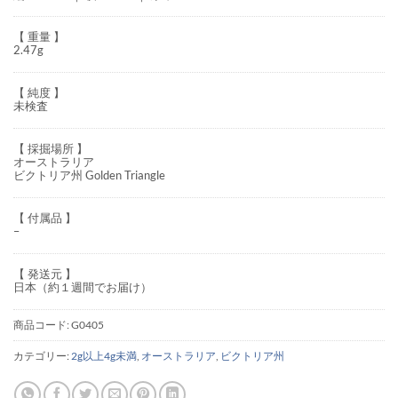
【 重量 】
2.47g
【 純度 】
未検査
【 採掘場所 】
オーストラリア
ビクトリア州 Golden Triangle
【 付属品 】
–
【 発送元 】
日本（約１週間でお届け）
商品コード:
G0405
カテゴリー:
2g以上4g未満
,
オーストラリア
,
ビクトリア州