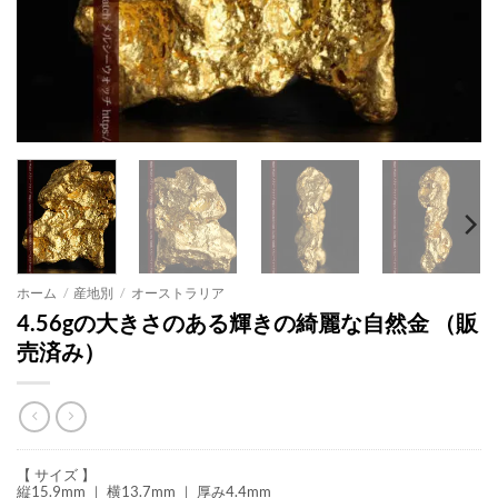
ホーム
/
産地別
/
オーストラリア
4.56gの大きさのある輝きの綺麗な自然金 （販
売済み）
【 サイズ 】
縦15.9mm ｜ 横13.7mm ｜ 厚み4.4mm