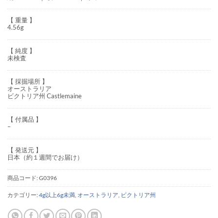
【 重量 】
4.56g
【 純度 】
未検査
【 採掘場所 】
オーストラリア
ビクトリア州 Castlemaine
【 付属品 】
–
【 発送元 】
日本（約１週間でお届け）
商品コード:
G0396
カテゴリー:
4g以上6g未満
,
オーストラリア
,
ビクトリア州