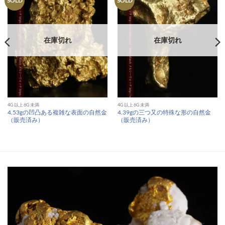
SOLD
SOLD
在庫切れ
在庫切れ
4G以上6G未満
4G以上6G未満
4.53gの凹凸ある複雑な表面の自然金
4.39gの三つ又の特殊な形の自然金
（販売済み）
（販売済み）