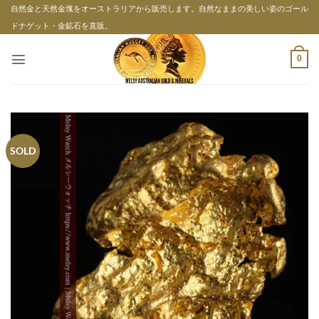
Skip
自然金と天然金塊をオーストラリアから販売します。自然なままの美しい姿のゴール
to
ドナゲット・金鉱石を直販。
content
0
SOLD