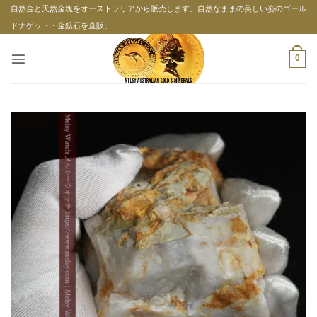
Skip
自然金と天然金塊をオーストラリアから販売します。自然なままの美しい姿のゴール
to
ドナゲット・金鉱石を直販。
content
0