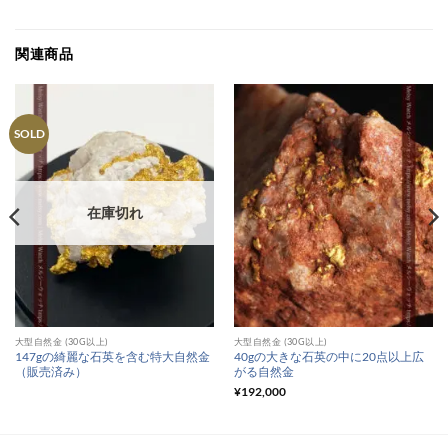
関連商品
SOLD
在庫切れ
大型自然金 (30G以上)
大型自然金 (30G以上)
147gの綺麗な石英を含む特大自然金
40gの大きな石英の中に20点以上広
（販売済み）
がる自然金
¥
192,000