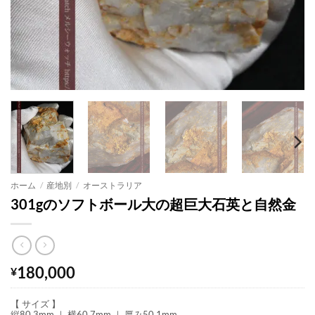
ホーム
/
産地別
/
オーストラリア
301gのソフトボール大の超巨大石英と自然金
180,000
¥
【 サイズ 】
縦80.3mm ｜ 横60.7mm ｜ 厚み50.1mm