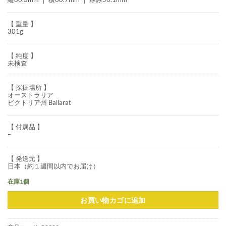
【 重量 】
301g
【 純度 】
未検査
【 採掘場所 】
オーストラリア
ビクトリア州 Ballarat
【 付属品 】
–
【 発送元 】
日本（約１週間以内でお届け）
在庫1個
お買い物カゴに追加